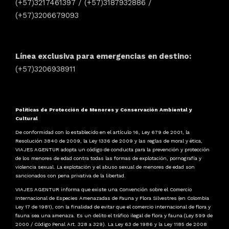
(+57)3217461397 / (+57)3187932886 /
(+57)3206679093
Línea exclusiva para emergencias en destino:
(+57)3206938911
Políticas de Protección de Menores y Conservación Ambiental y
Cultural
De conformidad con lo establecido en el artículo 16, Ley 679 de 2001, la
Resolución 3840 de 2009, la Ley 1336 de 2009 y las reglas de moral y ética,
VIAJES AGENTUR adopta un código de conducta para la prevención y protección
de los menores de edad contra todas las formas de explotación, pornografía y
violencia sexual. La explotación y el abuso sexual de menores de edad son
sancionados con pena privativa de la libertad.
VIAJES AGENTUR informa que existe una Convención sobre el Comercio
Internacional de Especies Amenazadas de Fauna y Flora Silvestres (en Colombia
Ley 17 de 1981), con la finalidad de evitar que el comercio internacional de flora y
fauna sea una amenaza. Es un delito el tráfico ilegal de flora y fauna (Ley 599 de
2000 / Código Penal Art. 328 a 329). La Ley 63 de 1986 y la Ley 1185 de 2008