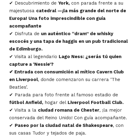
✔ Descubrimiento de
York,
con parada frente a su
majestuosa
catedral —¡la más grande del norte de
Europa! Una foto imprescindible con guía
acompañante
✔ Disfruta de
un auténtico “dram” de whisky
escocés y una tapa de haggis en un pub tradicional
de Edimburgo.
✔ Visita al legendario
Lago Ness: ¿serás tú quien
capture a ‘Nessie’?
✔
Entrada con consumición al mítico Cavern Club
en Liverpool
, donde comenzaron su carrera ‘The
Beatles’.
✔ Parada para foto frente al famoso estadio de
fútbol Anfield,
hogar del
Liverpool Football Club.
✔ Visita a la
ciudad romana de Chester
, ¡la mejor
conservada del Reino Unido! Con guía acompañante.
✔
Paseo por la ciudad natal de Shakespeare
, con
sus casas Tudor y tejados de paja.